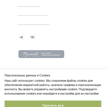
Об отеле
Развлечения
Мероприятия
Московская обл., Щёлковский р-н.,
д. Медвежьи Озера, ул. Берег
Персональные данные и Сookies
озера, д. 1
Наш сайт использует cookies. Мы сохраняем файлы cookies для
обеспечения корректной работы, анализа трафика и персонализации
контента. Вы можете управлять настройками cookies. Подтвердите
ПРОЛОЖИТЬ МАРШРУТ
использование cookies или перейдите в настройки для их настройки.
Принять все
Политика в отношении обработки