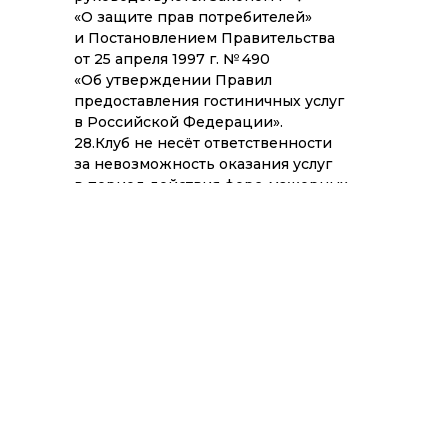
«О защите прав потребителей»
и Постановлением Правительства
от 25 апреля 1997 г. № 490
«Об утверждении Правил
предоставления гостиничных услуг
в Российской Федерации».
28.Клуб не несёт ответственности
за невозможность оказания услуг
в период действия форс-мажорных
Развлечения
обстоятельств, к которым относится:
война, забастовки, эпидемии,
стихийные бедствия, пожары и прочие
обстоятельства непреодолимой силы.
Контакты
Отдел
бронирования
+7 (495) 988-26-83