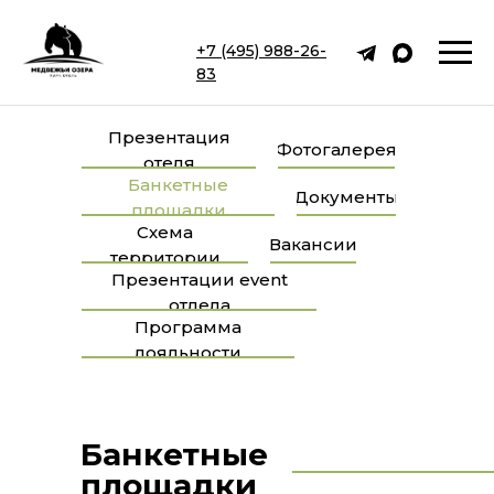
+7 (495) 988-26-
83
Презентация
Фотогалерея
отеля
Банкетные
Документы
площадки
Схема
Вакансии
территории
Презентации event
отдела
Программа
лояльности
Банкетные
площадки